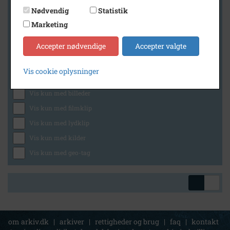
Nødvendig
Statistik
Marketing
Geografi
Accepter nødvendige
Accepter valgte
Vis cookie oplysninger
Generelt
Vis kun med billeder
Vis kun med filmklip
Vis kun med lydklip
Vis kun med kilder
Vis kun med geo-tag
om arkiv.dk
|
arkiver
|
rettigheder og brug
|
faq
|
kontakt