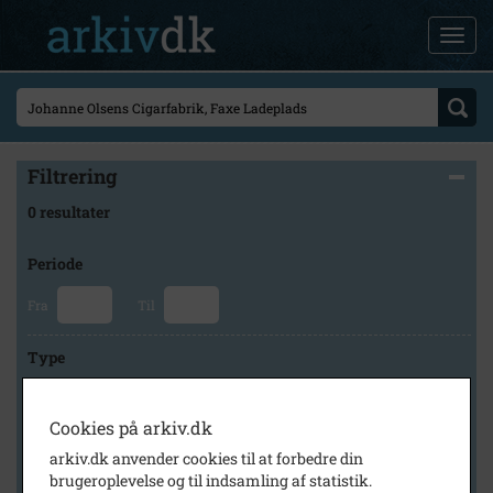
Filtrering
0 resultater
Periode
Fra
Til
Type
Cookies på arkiv.dk
Arkiv
arkiv.dk anvender cookies til at forbedre din
brugeroplevelse og til indsamling af statistik.
×
Faxe Kommunes Arkiver