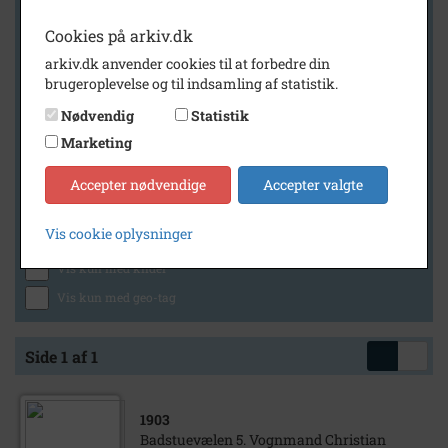
Cookies på arkiv.dk
arkiv.dk anvender cookies til at forbedre din
Geografi
brugeroplevelse og til indsamling af statistik.
Nødvendig
Statistik
Marketing
Generelt
Vis kun med billeder
Accepter nødvendige
Accepter valgte
Vis kun med filmklip
Vis cookie oplysninger
Vis kun med lydklip
Vis kun med kilder
Vis kun med geo-tag
Side 1 af 1
1903
Badstuevælen 5. Vognmand Christian