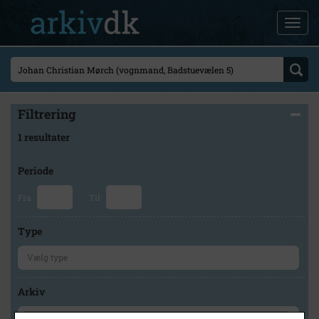
Filtrering
1 resultater
Periode
Fra
Til
Type
Arkiv
×
Historisk Arkiv Dragør