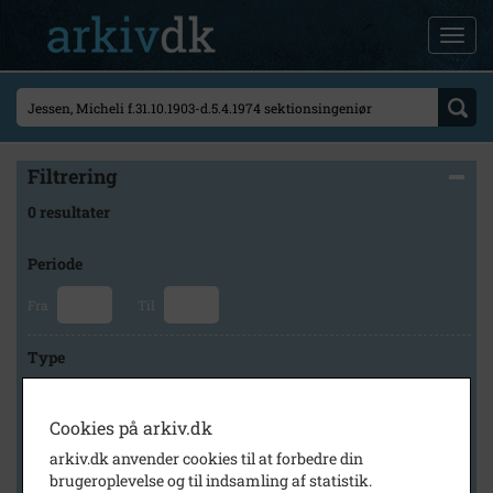
Filtrering
0 resultater
Periode
Fra
Til
Type
Cookies på arkiv.dk
Arkiv
arkiv.dk anvender cookies til at forbedre din
brugeroplevelse og til indsamling af statistik.
×
Slagelse Stads- og Lokalarkiv