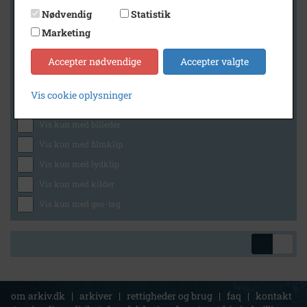
Nødvendig
Statistik
Marketing
Geografi
Accepter nødvendige
Accepter valgte
Vis cookie oplysninger
Generelt
Vis kun med billeder
Vis kun med filmklip
Vis kun med lydklip
Vis kun med kilder
Vis kun med geo-tag
om arkiv.dk
|
arkiver
|
rettigheder og brug
|
faq
|
kontakt