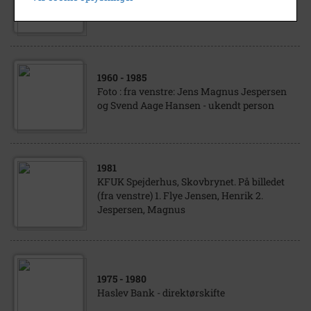
Privatbanken Morbærvej 2
1960
- 1985
Foto : fra venstre: Jens Magnus Jespersen
og Svend Aage Hansen - ukendt person
1981
KFUK Spejderhus, Skovbrynet. På billedet
(fra venstre) 1. Flye Jensen, Henrik 2.
Jespersen, Magnus
1975
- 1980
Haslev Bank - direktørskifte