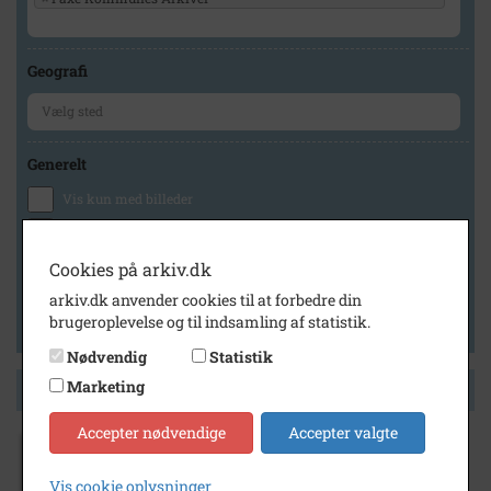
Geografi
Generelt
Vis kun med billeder
Vis kun med filmklip
Vis kun med lydklip
Cookies på arkiv.dk
Vis kun med kilder
arkiv.dk anvender cookies til at forbedre din
brugeroplevelse og til indsamling af statistik.
Vis kun med geo-tag
Nødvendig
Statistik
Marketing
Side 1 af 1
Accepter nødvendige
Accepter valgte
1980
- 1990
Magnus Jespersen filialdirektør
Vis cookie oplysninger