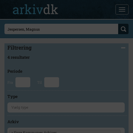
Filtrering
4 resultater
Periode
Fra
Til
Type
Arkiv
×
Faxe Kommunes Arkiver