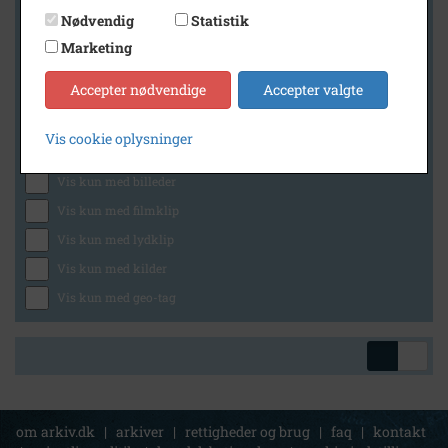
Nødvendig
Statistik
Marketing
Geografi
Accepter nødvendige
Accepter valgte
Vis cookie oplysninger
Generelt
Vis kun med billeder
Vis kun med filmklip
Vis kun med lydklip
Vis kun med kilder
Vis kun med geo-tag
om arkiv.dk
|
arkiver
|
rettigheder og brug
|
faq
|
kontakt