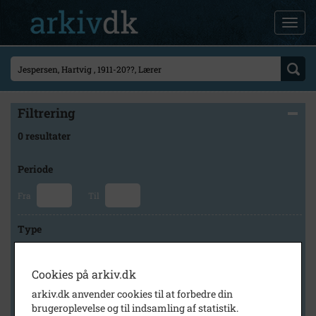
Filtrering
0 resultater
Periode
Fra
Til
Type
Cookies på arkiv.dk
Arkiv
arkiv.dk anvender cookies til at forbedre din
brugeroplevelse og til indsamling af statistik.
×
Holbæk Stadsarkiv