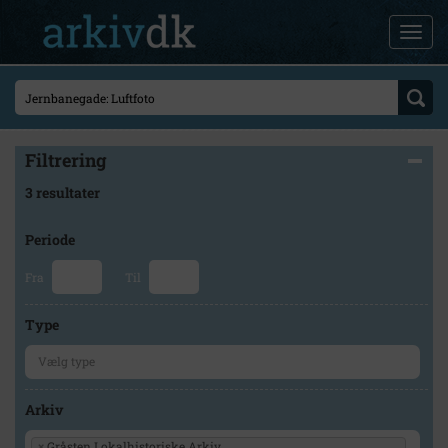
Filtrering
3 resultater
Periode
Fra
Til
Type
Arkiv
×
Gråsten Lokalhistoriske Arkiv