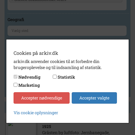
Geografi
Generelt
Cookies på arkiv.dk
Vis kun med billeder
arkiv.dk anvender cookies til at forbedre din
Vis kun med filmklip
brugeroplevelse og til indsamling af statistik.
Vis kun med lydklip
Nødvendig
Statistik
Vis kun med kilder
Marketing
Vis kun med geo-tag
Accepter nødvendige
Accepter valgte
Side 1 af 1
Vis cookie oplysninger
1925
Gråsten by luftfoto: Jernbanegade,