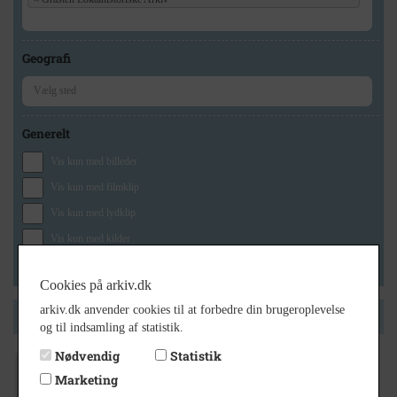
Geografi
Generelt
Vis kun med billeder
Vis kun med filmklip
Vis kun med lydklip
Vis kun med kilder
Vis kun med geo-tag
Cookies på arkiv.dk
arkiv.dk anvender cookies til at forbedre din brugeroplevelse
Side 1 af 1
og til indsamling af statistik.
Nødvendig
Statistik
Marketing
1930
- 1960