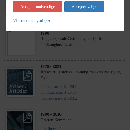
Jernbanegade 11
Accepter nødvendige
Accepter valgte
Vis cookie oplysninger
1900
Ringgade, Gade Gråsten by, udsigt fra
"Folkunghus" 's tårn
1975
- 2021
Årsskrift. Historisk Forening for Graasten By og
Egn.
i1-hist-aarsskrift-1985
i1-histaarsskrift-2010
i1-hist-aarsskrift-1982
1900
- 2010
Gråsten Kommune
a28-lbnr54.1