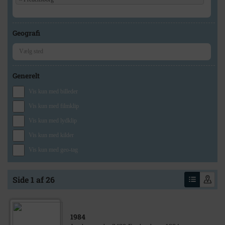
Geografi
Generelt
Vis kun med billeder
Vis kun med filmklip
Vis kun med lydklip
Vis kun med kilder
Vis kun med geo-tag
Side 1 af 26
1984