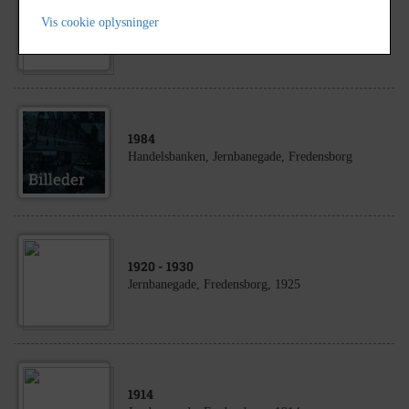
1969
- 1970
Jernbanegade 1, Fredensborg, "Acacia" Blomster.
Vis cookie oplysninger
o.1970
1984
Handelsbanken, Jernbanegade, Fredensborg
1920
- 1930
Jernbanegade, Fredensborg, 1925
1914