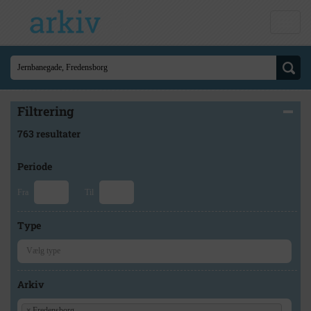
Filtrering
763 resultater
Periode
Fra
Til
Type
Arkiv
×
Fredensborg