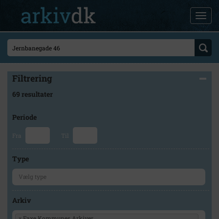
Filtrering
69 resultater
Periode
Fra
Til
Type
Arkiv
×
Faxe Kommunes Arkiver