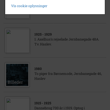
1977
Vis cookie oplysninger
Jernbanegade i Haslev
1925
- 1929
1. Axelhus's rejselade Jernbanegade 48A.
Tv. Haslev.
1980
To piger fra Børnemode, Jernbanegade 46,
Haslev
1915
- 1925
Dannebrog 700 år i 1919. Optog i