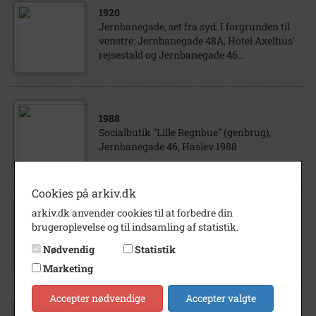
1920
Jernbanegade, set fra syd. I forgrunden til
venstre: Jernbanegade 48A, Hotel Axelhus'
rejsestald og Jernbanegade 46...
1988
Socialbutik "Lille Regnbue" (genbrug),
Jernbanegade 46, Haslev 1988
Cookies på arkiv.dk
arkiv.dk anvender cookies til at forbedre din
1974
brugeroplevelse og til indsamling af statistik.
Forretninger i Jernbanegade, Haslev
Nødvendig
Statistik
Marketing
Accepter nødvendige
Accepter valgte