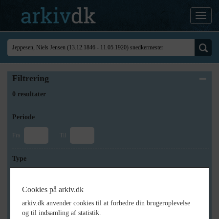
Filtrering
0 resultater
Periode
Fra
Til
Type
Cookies på arkiv.dk
Arkiv
arkiv.dk anvender cookies til at forbedre din brugeroplevelse
og til indsamling af statistik.
×
Historisk Arkiv Dragør