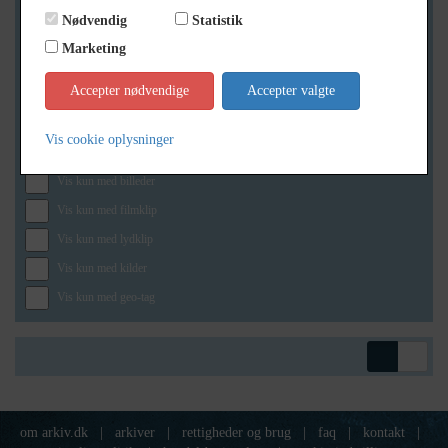
Nødvendig
Statistik
Marketing
Geografi
Accepter nødvendige
Accepter valgte
Vis cookie oplysninger
Generelt
Vis kun med billeder
Vis kun med filmklip
Vis kun med lydklip
Vis kun med kilder
Vis kun med geo-tag
om arkiv.dk
|
arkiver
|
rettigheder og brug
|
faq
|
kontakt
|