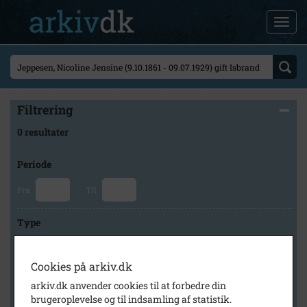
Filtrering
0 resultater
Periode
Fra
Til
Type
Cookies på arkiv.dk
Arkiv
arkiv.dk anvender cookies til at forbedre din
brugeroplevelse og til indsamling af statistik.
×
Historisk Arkiv Dragør