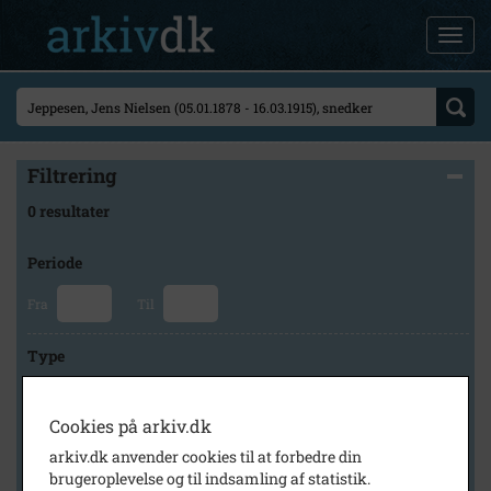
Filtrering
0 resultater
Periode
Fra
Til
Type
Cookies på arkiv.dk
Arkiv
arkiv.dk anvender cookies til at forbedre din
brugeroplevelse og til indsamling af statistik.
×
Historisk Arkiv Dragør