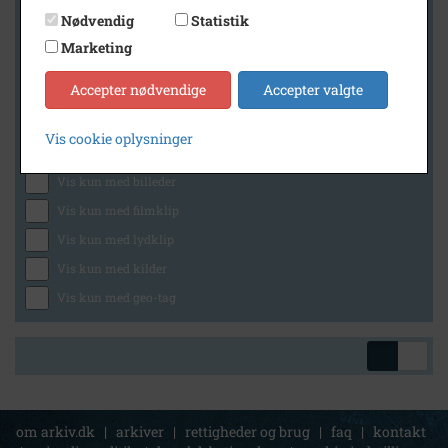
Nødvendig
Statistik
Marketing
Geografi
Accepter nødvendige
Accepter valgte
Vis cookie oplysninger
Generelt
Vis kun med billeder
Vis kun med filmklip
Vis kun med lydklip
Vis kun med kilder
Vis kun med geo-tag
om arkiv.dk
|
arkiver
|
rettigheder og brug
|
faq
|
kontakt