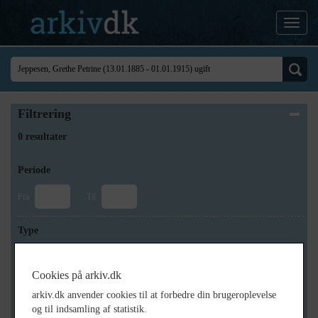
Filtrering
0 resultater
Periode
Fra
Til
Type
Cookies på arkiv.dk
Arkiv
arkiv.dk anvender cookies til at forbedre din brugeroplevelse
og til indsamling af statistik.
×
Historisk Arkiv Dragør