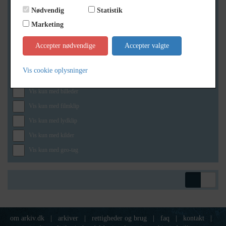
Nødvendig
Statistik
Marketing
Geografi
Accepter nødvendige
Accepter valgte
Vis cookie oplysninger
Generelt
Vis kun med billeder
Vis kun med filmklip
Vis kun med lydklip
Vis kun med kilder
Vis kun med geo-tag
om arkiv.dk
|
arkiver
|
rettigheder og brug
|
faq
|
kontakt
|