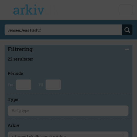
Filtrering
22 resultater
Periode
Fra
Til
Type
Arkiv
×
Stevns Lokalhistoriske Arkiv