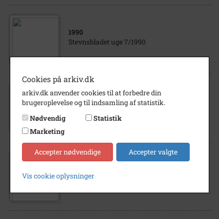
1990
Stevnsbladet uge 7/1990
Cookies på arkiv.dk
arkiv.dk anvender cookies til at forbedre din
1988
brugeroplevelse og til indsamling af statistik.
Stavnsbåndsjubilæet 1988 samt foredrag
om tiden efter 1800 (Jens Herluf Jensen)
Nødvendig
Statistik
Marketing
Accepter nødvendige
Accepter valgte
1996
Avisudklip omfattende mindeord og
Vis cookie oplysninger
nekrologer fra Dagbladet og Stevns bladet
vedr. Jens Herluf Jensens død d. 7/4 1996