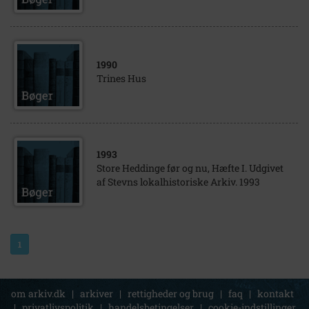
1990
Trines Hus
1993
Store Heddinge før og nu, Hæfte I. Udgivet
af Stevns lokalhistoriske Arkiv. 1993
1
om arkiv.dk
|
arkiver
|
rettigheder og brug
|
faq
|
kontakt
|
privatlivspolitik
|
handelsbetingelser
|
cookie-indstillinger