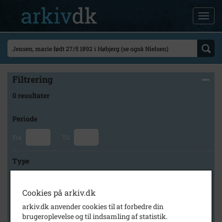
Filtrering
0 resultater
Periode
Fra
Til
Type
Cookies på arkiv.dk
Arkiv
arkiv.dk anvender cookies til at forbedre din
brugeroplevelse og til indsamling af statistik.
×
Lokalarkivet Alsønderup -Tjæreby