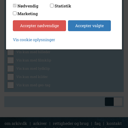
Nødvendig
Statistik
Marketing
Geografi
Accepter nødvendige
Accepter valgte
Vis cookie oplysninger
Generelt
Vis kun med billeder
Vis kun med filmklip
Vis kun med lydklip
Vis kun med kilder
Vis kun med geo-tag
om arkiv.dk
|
arkiver
|
rettigheder og brug
|
faq
|
kontakt