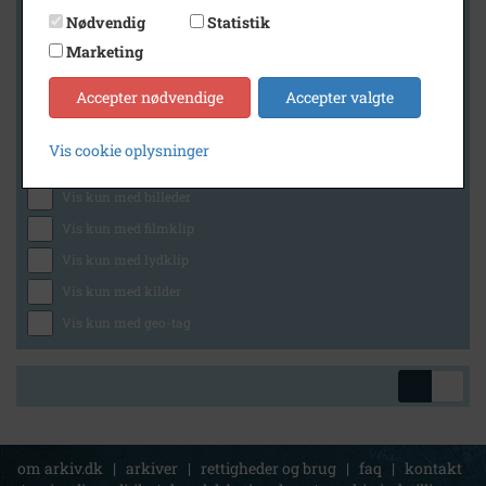
Nødvendig
Statistik
Marketing
Geografi
Accepter nødvendige
Accepter valgte
Vis cookie oplysninger
Generelt
Vis kun med billeder
Vis kun med filmklip
Vis kun med lydklip
Vis kun med kilder
Vis kun med geo-tag
om arkiv.dk
|
arkiver
|
rettigheder og brug
|
faq
|
kontakt