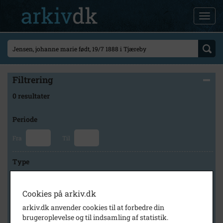
Filtrering
0 resultater
Periode
Fra
Til
Type
Cookies på arkiv.dk
Arkiv
arkiv.dk anvender cookies til at forbedre din
brugeroplevelse og til indsamling af statistik.
×
Lokalarkivet Alsønderup -Tjæreby