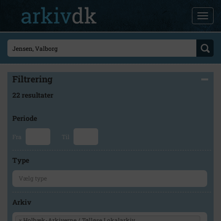
Filtrering
22 resultater
Periode
Fra
Til
Type
Arkiv
×
Holbæk-Arkiverne / Tølløse Lokalarkiv