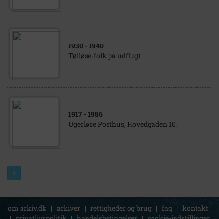
1930
- 1940
Tølløse-folk på udflugt
1917
- 1986
Ugerløse Posthus, Hovedgaden 10.
1
om arkiv.dk
|
arkiver
|
rettigheder og brug
|
faq
|
kontakt
|
privatlivspolitik
|
handelsbetingelser
|
cookie-indstillinger