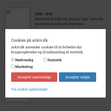
1920
- 1940
Moderen til Valborg Jensen, Uger- løse, der
bestyrede posthuset i Ugerløse.
Cookies på arkiv.dk
arkiv.dk anvender cookies til at forbedre din
1910
- 1930
brugeroplevelse og til indsamling af statistik.
Ukendte damer, med tilknytning til Valborg
Jensen, Ugerløse, på strøg- tur.
Nødvendig
Statistik
Marketing
Accepter nødvendige
Accepter valgte
1920
- 1940
Ukendt kvinde med 2 børn. Har tilknytning
Vis cookie oplysninger
til Valborg Jensen, Ugerløse.