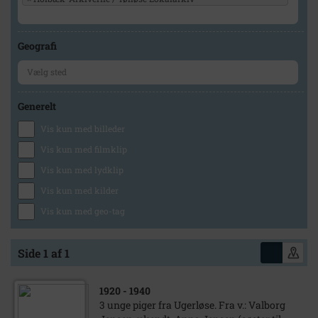
Geografi
Generelt
Vis kun med billeder
Vis kun med filmklip
Vis kun med lydklip
Vis kun med kilder
Vis kun med geo-tag
Side 1 af 1
1920
- 1940
3 unge piger fra Ugerløse. Fra v.: Valborg