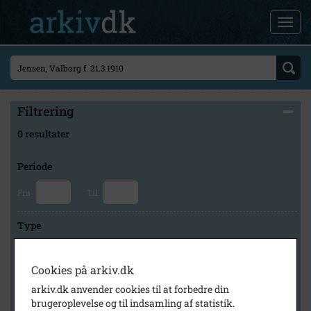
Filtrering
0 resultater
Periode
Fra
Til
Type
Cookies på arkiv.dk
Arkiv
arkiv.dk anvender cookies til at forbedre din
brugeroplevelse og til indsamling af statistik.
×
Slagelse Stads- og Lokalarkiv