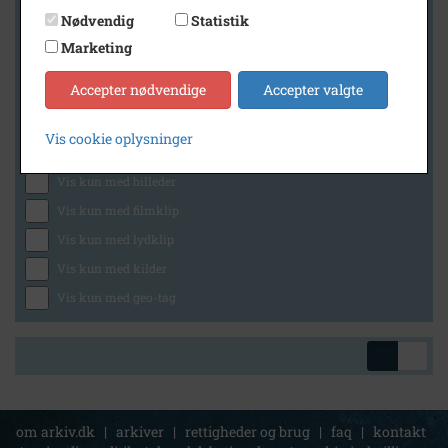
Nødvendig
Statistik
Marketing
Geografi
Accepter nødvendige
Accepter valgte
Vis cookie oplysninger
Generelt
Vis kun med billeder
Vis kun med filmklip
Vis kun med lydklip
Vis kun med kilder
Vis kun med geo-tag
om arkiv.dk
|
arkiver
|
rettigheder og brug
|
faq
|
kontakt