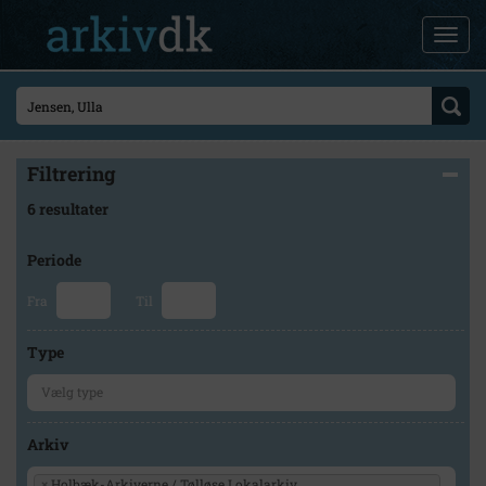
Filtrering
6 resultater
Periode
Fra
Til
Type
Arkiv
×
Holbæk-Arkiverne / Tølløse Lokalarkiv