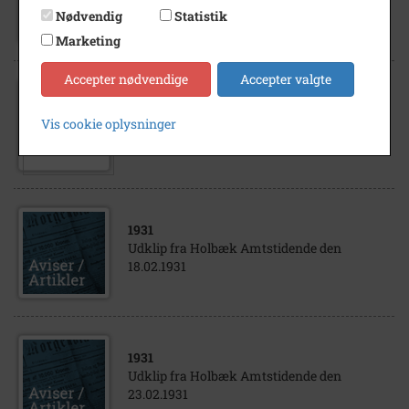
1946. Fra v.: Ulla Henriksen Else Jensen Eli
Nødvendig
Statistik
Jensen Pastor Axel Helt
Marketing
Accepter nødvendige
Accepter valgte
1964
- 1965
Lærere ved St. Merløse Centralskole 1964-
Vis cookie oplysninger
65. Bagtil fra v.: Leif Antonsen, Jørgen
Cohrt, Lærer Christiansen (tidl. Ordrup...
1931
Udklip fra Holbæk Amtstidende den
18.02.1931
1931
Udklip fra Holbæk Amtstidende den
23.02.1931