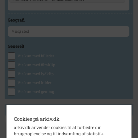
Geografi
Generelt
Vis kun med billeder
Vis kun med filmklip
Vis kun med lydklip
Vis kun med kilder
Vis kun med geo-tag
Side 1 af 1
Cookies på arkiv.dk
1946
arkiv.dk anvender cookies til at forbedre din
Konfirmander Ugerløse Kirke efter- året
brugeroplevelse og til indsamling af statistik.