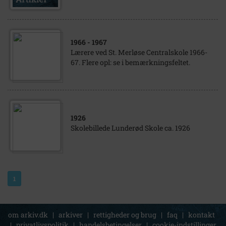
1966
- 1967
Lærere ved St. Merløse Centralskole 1966-
67. Flere opl: se i bemærkningsfeltet.
1926
Skolebillede Lunderød Skole ca. 1926
1
om arkiv.dk
|
arkiver
|
rettigheder og brug
|
faq
|
kontakt
|
privatlivspolitik
|
handelsbetingelser
|
cookie-indstillinger