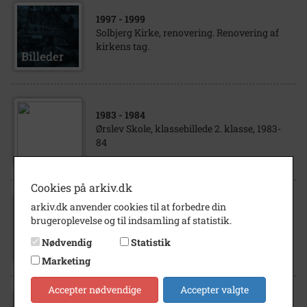
1997
- 1999
Solbjerg Kirke, renovering. Renovering af
kirkens tag.
1983
- 1984
Ørslev Skole, klassebillede 2. klasse, 1983-
84
Cookies på arkiv.dk
arkiv.dk anvender cookies til at forbedre din
1915
- 1920
brugeroplevelse og til indsamling af statistik.
Christen Holm Jensens 10 børn
Nødvendig
Statistik
Marketing
Accepter nødvendige
Accepter valgte