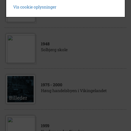
1982
- 1983
Vis cookie oplysninger
Ørslev Skole, Klassebillede 1. klasse.
1948
Solbjerg skole
1975
- 2000
Høng handelsbyen i Vikingelandet
1959