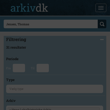
Filtrering
31 resultater
Periode
Fra
Til
Type
Arkiv
×
Høng Lokalhistoriske Arkiv