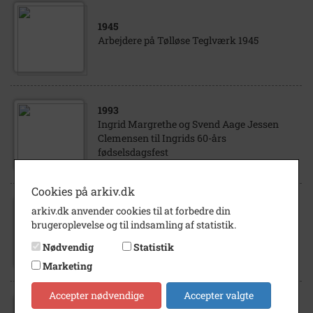
1945
Arbejdere på Tølløse Teglværk 1945
1993
Ingrid Margrethe og Svend Aage Jessen
Clemensen til Ingrids 60-års
fødselsdagsfest
Cookies på arkiv.dk
1917
- 1918
arkiv.dk anvender cookies til at forbedre din
Anders Jensen Andersen og hustru
brugeroplevelse og til indsamling af statistik.
Frandsine (f. Jensen) i deres stue med 3
Nødvendig
Statistik
børn
Marketing
Accepter nødvendige
Accepter valgte
2020