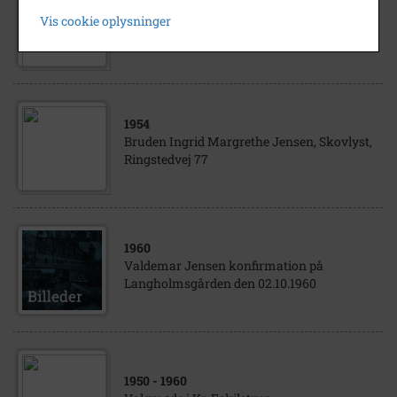
Svend Aage Kejlskov Jørgensen, afgående
Vis cookie oplysninger
formand i Lokalhistorisk Forening for
Tølløse Egnen
1954
Bruden Ingrid Margrethe Jensen, Skovlyst,
Ringstedvej 77
1960
Valdemar Jensen konfirmation på
Langholmsgården den 02.10.1960
1950
- 1960