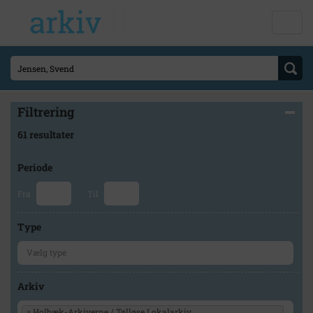
Filtrering
61 resultater
Periode
Fra
Til
Type
Arkiv
×
Holbæk-Arkiverne / Tølløse Lokalarkiv