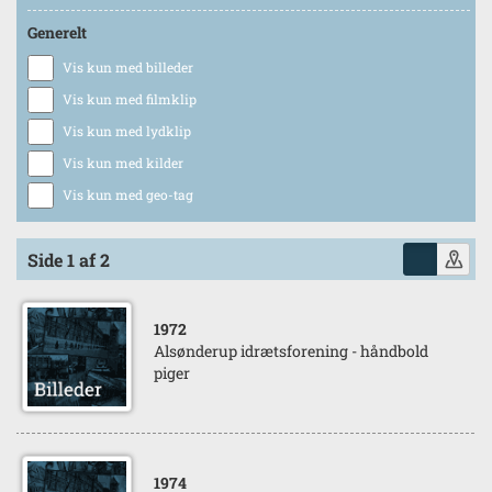
Generelt
Vis kun med billeder
Vis kun med filmklip
Vis kun med lydklip
Vis kun med kilder
Vis kun med geo-tag
Side 1 af 2
1972
Alsønderup idrætsforening - håndbold
piger
1974