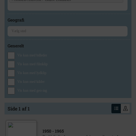
Geografi
Generelt
Vis kun med billeder
Vis kun med filmklip
Vis kun med lydklip
Vis kun med kilder
Vis kun med geo-tag
Side 1 af 1
1950
- 1965