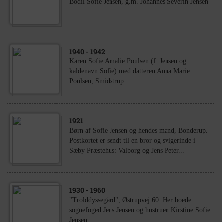
Bodil Sofie Jensen, g.m. Johannes Severin Jensen
1940
- 1942
Karen Sofie Amalie Poulsen (f. Jensen og
kaldenavn Sofie) med datteren Anna Marie
Poulsen, Smidstrup
1921
Børn af Sofie Jensen og hendes mand, Bonderup.
Postkortet er sendt til en bror og svigerinde i
Sæby Præstehus: Valborg og Jens Peter...
1930
- 1960
"Trolddyssegård", Østrupvej 60. Her boede
sognefoged Jens Jensen og hustruen Kirstine Sofie
Jensen.