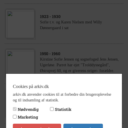
1923
- 1930
Sofie t.v. og Karen Nielsen med Willy
Dønnergaard i sat
1950
- 1960
Kirstine Sofie Jensen og sognefoged Jens Jensen,
Ugerløse. Parret har ejet "Trolddyssegård",
Østrupvej 60, og er giverens sviger- forældre.
Cookies på arkiv.dk
arkiv.dk anvender cookies til at forbedre din brugeroplevelse
1910
- 1920
og til indsamling af statistik.
Karen og Sofie Nielsen, Bjergskoven, Kr. Saaby
Nødvendig
Statistik
Marketing