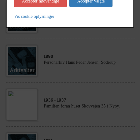
Accepter nødvendige
Accepter valgte
1960
Valdemar Jensen konfirmation på
Vis cookie oplysninger
Langholmsgården den 02.10.1960
1890
Personarkiv Hans Peder Jensen, Soderup
1936
- 1937
Familien foran huset Skovvejen 35 i Nyby.