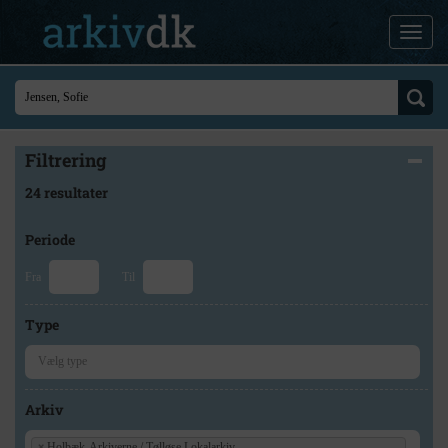
Filtrering
24 resultater
Periode
Fra
Til
Type
Arkiv
×
Holbæk-Arkiverne / Tølløse Lokalarkiv