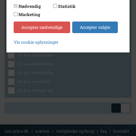
Nødvendig
Statistik
Marketing
Geografi
Accepter nødvendige
Accepter valgte
Vis cookie oplysninger
Generelt
Vis kun med billeder
Vis kun med filmklip
Vis kun med lydklip
Vis kun med kilder
Vis kun med geo-tag
om arkiv.dk
|
arkiver
|
rettigheder og brug
|
faq
|
kontakt