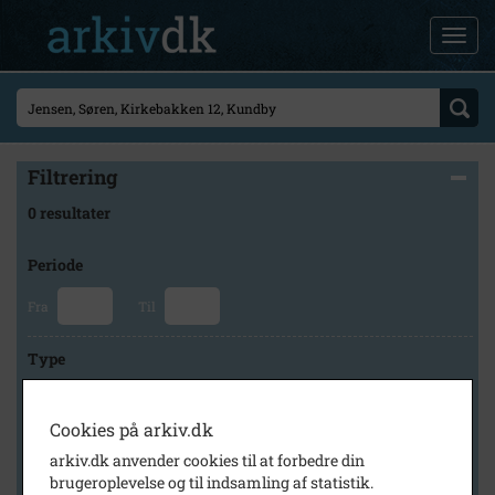
Filtrering
0 resultater
Periode
Fra
Til
Type
Cookies på arkiv.dk
Arkiv
arkiv.dk anvender cookies til at forbedre din
brugeroplevelse og til indsamling af statistik.
×
Svinninge Lokalhistoriske Arkiv