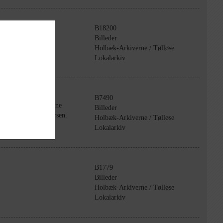
B18200
Billeder
Holbæk-Arkiverne / Tølløse
Lokalarkiv
B7490
 Fra v.: Edith og Arne
Billeder
Gunner Frovst Petersen.
Holbæk-Arkiverne / Tølløse
Lokalarkiv
B1779
Billeder
Holbæk-Arkiverne / Tølløse
Lokalarkiv