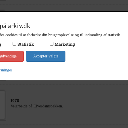
1960
på arkiv.dk
Brorfelde Observatorium
er cookies til at forbedre din brugeroplevelse og til indsamling af statistik.
g
Statistik
Marketing
1994
nødvendige
Accepter valgte
Børn og svigerbørn til Ella og Evald Olsen, Kullegårdsvej 15, Ugerløse.
Johansen. Birthe og Preben Jeppesen. Nanna og Henning Jensen. Ida og 
ysninger
Agnete og Viggo Rasmussen. Gertrud og Hans Erik Ravn.
1970
Vejarbejde på Elverdamsbakken.