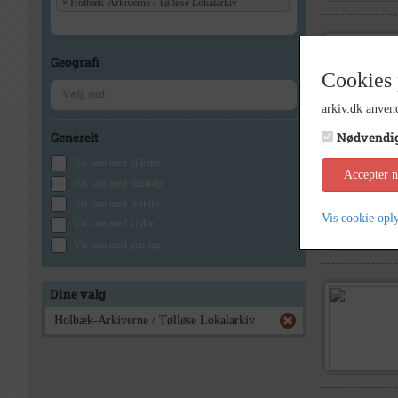
×
Holbæk-Arkiverne / Tølløse Lokalarkiv
Geografi
Cookies 
arkiv.dk anvend
Generelt
Nødvendi
Vis kun med billeder
Accepter 
Vis kun med filmklip
Vis kun med lydklip
Vis cookie opl
Vis kun med kilder
Vis kun med geo-tag
Dine valg
Holbæk-Arkiverne / Tølløse Lokalarkiv