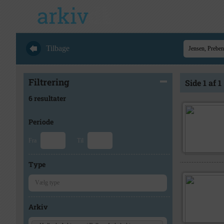
Tilbage
Filtrering
Side 1 af 1
6 resultater
Periode
Fra
Til
Type
Arkiv