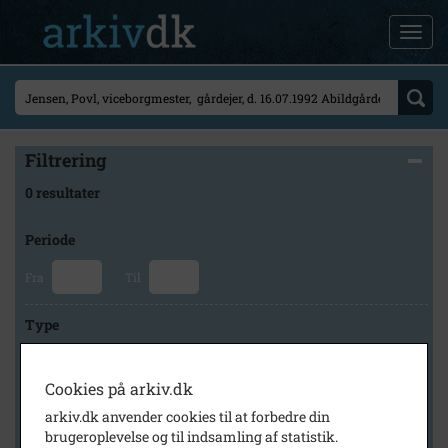
Filtrering
0 resultater
Periode
Fra
Til
Type
Cookies på arkiv.dk
Arkiv
arkiv.dk anvender cookies til at forbedre din
brugeroplevelse og til indsamling af statistik.
×
Holbæk Arkiverne/Jyderup