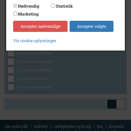
Nødvendig
Statistik
Marketing
Geografi
Accepter nødvendige
Accepter valgte
Vis cookie oplysninger
Generelt
Vis kun med billeder
Vis kun med filmklip
Vis kun med lydklip
Vis kun med kilder
Vis kun med geo-tag
om arkiv.dk
|
arkiver
|
rettigheder og brug
|
faq
|
kontakt