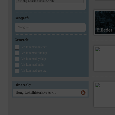
×
Høng Lokalhistoriske Arkiv
Geografi
Generelt
Vis kun med billeder
Vis kun med filmklip
Vis kun med lydklip
Vis kun med kilder
Vis kun med geo-tag
Dine valg
Høng Lokalhistoriske Arkiv