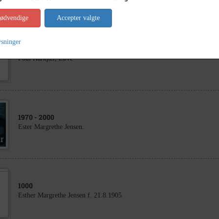
nødvendige
Accepter valgte
ysninger
1946
- 1960
Poul Harkjær, Løve
1970
- 2000
Ester Margrethe Jensen.
1000
Esther Margrethe Jensen f. 21.8.1905