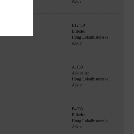
Arkiv
B12410
Billeder
Høng Lokalhistoriske
Arkiv
A1160
Arkivalier
Høng Lokalhistoriske
Arkiv
B4093
Billeder
Høng Lokalhistoriske
Arkiv