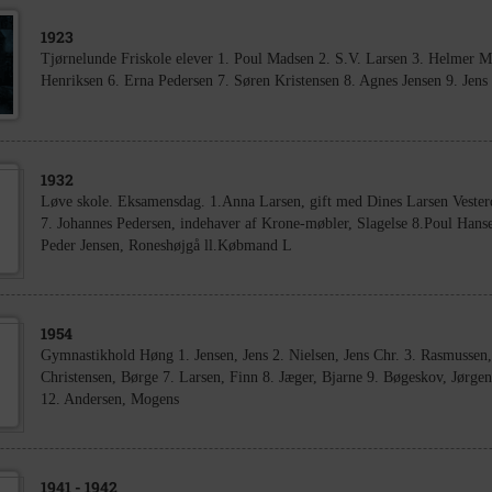
1923
Tjørnelunde Friskole elever 1. Poul Madsen 2. S.V. Larsen 3. Helmer M
Henriksen 6. Erna Pedersen 7. Søren Kristensen 8. Agnes Jensen 9. Jens
1932
Løve skole. Eksamensdag. 1.Anna Larsen, gift med Dines Larsen Veste
7. Johannes Pedersen, indehaver af Krone-møbler, Slagelse 8.Poul Hans
Peder Jensen, Roneshøjgå ll.Købmand L
1954
Gymnastikhold Høng 1. Jensen, Jens 2. Nielsen, Jens Chr. 3. Rasmussen, 
Christensen, Børge 7. Larsen, Finn 8. Jæger, Bjarne 9. Bøgeskov, Jørge
12. Andersen, Mogens
1941
- 1942