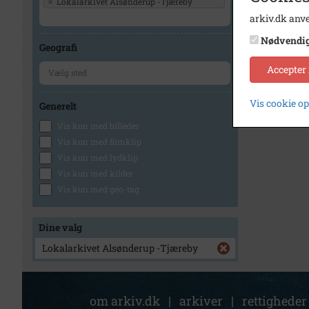
×
Lokalarkivet Alsønderup -Tjæreby
arkiv.dk anve
Nødvendi
Geografi
Accepter
Vis cookie o
Generelt
Vis kun med billeder
Vis kun med filmklip
Vis kun med lydklip
Vis kun med kilder
Vis kun med geo-tag
Dine valg
Lokalarkivet Alsønderup -Tjæreby
om arkiv.dk
|
arkiver
|
rettigheder