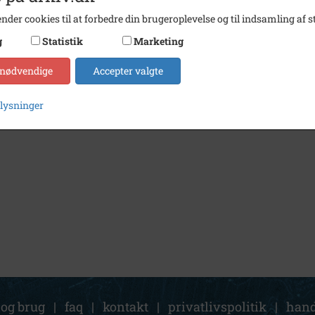
nder cookies til at forbedre din brugeroplevelse og til indsamling af st
g
Statistik
Marketing
 nødvendige
Accepter valgte
plysninger
 og brug
|
faq
|
kontakt
|
privatlivspolitik
|
hand