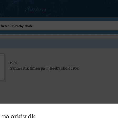
1952
Gynmastik timen på Tjæreby skole 1952
 på arkiv.dk