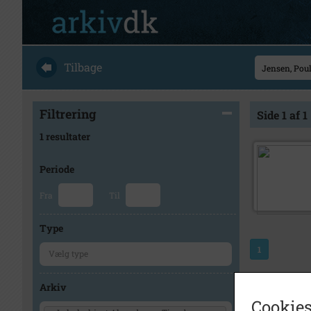
Tilbage
Filtrering
Side 1 af 1
1 resultater
Periode
Fra
Til
Type
1
Arkiv
Cookies