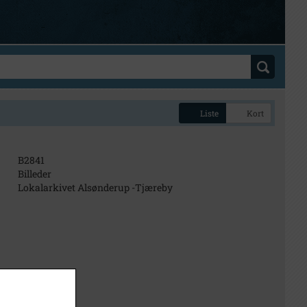
Liste
Kort
B2841
Billeder
Lokalarkivet Alsønderup -Tjæreby