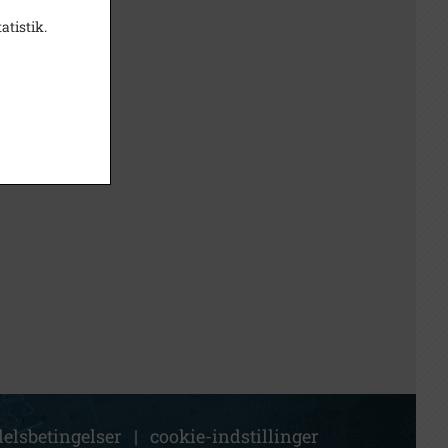
atistik.
elsbetingelser
|
cookie-indstillinger