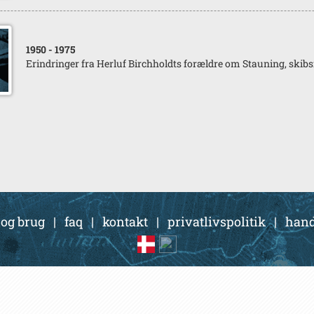
1950
- 1975
Erindringer fra Herluf Birchholdts forældre om Stauning, skibs
 og brug
|
faq
|
kontakt
|
privatlivspolitik
|
hand