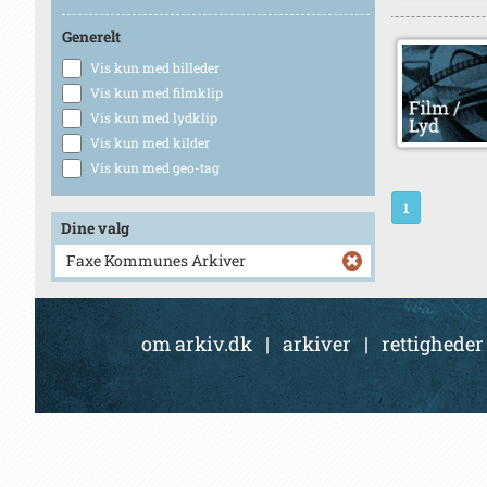
Generelt
Vis kun med billeder
Vis kun med filmklip
Vis kun med lydklip
Vis kun med kilder
Vis kun med geo-tag
1
Dine valg
Faxe Kommunes Arkiver
om arkiv.dk
|
arkiver
|
rettigheder