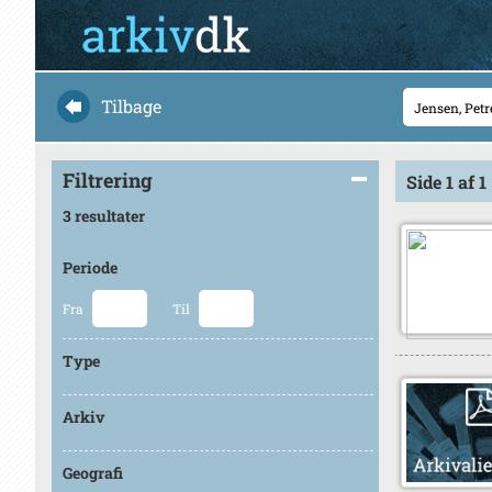
Tilbage
Filtrering
Side 1 af 1
3 resultater
Periode
Fra
Til
Type
Arkiv
Geografi