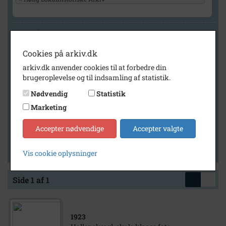
Geografi
Cookies på arkiv.dk
arkiv.dk anvender cookies til at forbedre din
Generelt
brugeroplevelse og til indsamling af statistik.
Vis kun med billeder
Nødvendig
Statistik
Vis kun med filmklip
Marketing
Vis kun med lydklip
Accepter nødvendige
Accepter valgte
Vis kun med kilder
Vis kun med geo-tag
Vis cookie oplysninger
Side 1 af 1
1923