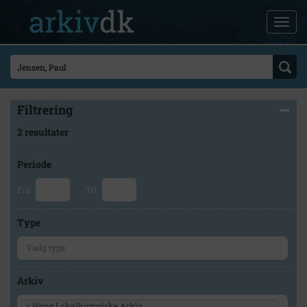
Filtrering
2 resultater
Periode
Fra
Til
Type
Arkiv
×
Høng Lokalhistoriske Arkiv