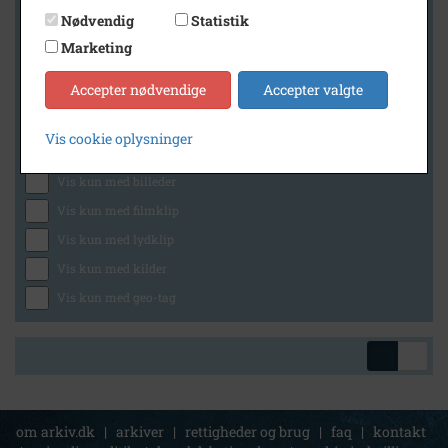
Nødvendig
Statistik
Marketing
Geografi
Accepter nødvendige
Accepter valgte
Vis cookie oplysninger
Generelt
Vis kun med billeder
Vis kun med filmklip
Vis kun med lydklip
Vis kun med kilder
Vis kun med geo-tag
om arkiv.dk
|
arkiver
|
rettigheder og brug
|
faq
|
kontakt