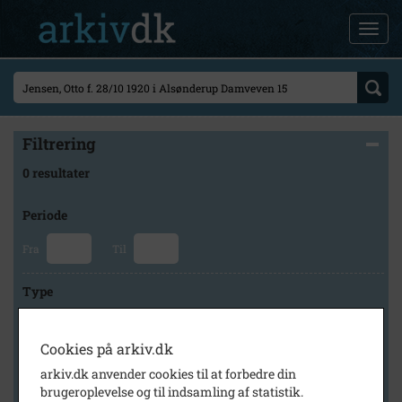
Filtrering
0 resultater
Periode
Fra
Til
Type
Cookies på arkiv.dk
Arkiv
arkiv.dk anvender cookies til at forbedre din
brugeroplevelse og til indsamling af statistik.
×
Lokalarkivet Alsønderup -Tjæreby