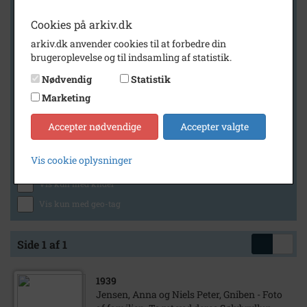
Cookies på arkiv.dk
arkiv.dk anvender cookies til at forbedre din
Geografi
brugeroplevelse og til indsamling af statistik.
Nødvendig
Statistik
Marketing
Generelt
Vis kun med billeder
Accepter nødvendige
Accepter valgte
Vis kun med filmklip
Vis cookie oplysninger
Vis kun med lydklip
Vis kun med kilder
Vis kun med geo-tag
Side 1 af 1
1939
Jensen, Anna og Niels Peter, Gniben - Foto