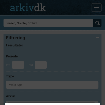
Filtrering
1 resultater
Periode
Fra
Til
Type
Arkiv
×
Odsherred Lokalarkiv