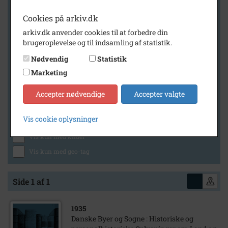
Cookies på arkiv.dk
arkiv.dk anvender cookies til at forbedre din
Geografi
brugeroplevelse og til indsamling af statistik.
Nødvendig
Statistik
Marketing
Generelt
Vis kun med billeder
Accepter nødvendige
Accepter valgte
Vis kun med filmklip
Vis cookie oplysninger
Vis kun med lydklip
Vis kun med kilder
Vis kun med geo-tag
Side 1 af 1
1935
Danske Byer og Sogne : Historiske og