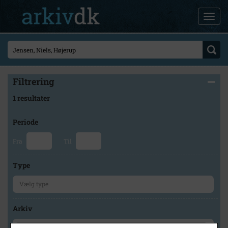
Filtrering
1 resultater
Periode
Fra
Til
Type
Arkiv
×
Stevns Lokalhistoriske Arkiv