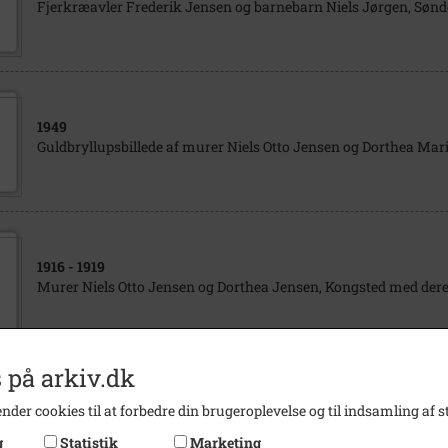
Fjerkræavler Frederik Jensen og barnebarn Niels Jørgen, Sønd
1949
Guldbryllupsbillede af murer Niels Otto Jensen og Dorthea Mari
1916
- 1919
Murer Niels Otto Jensen og Dorthea Jensen, Kongsted med deres 
 på arkiv.dk
1930
- 1935
nder cookies til at forbedre din brugeroplevelse og til indsamling af st
Tømrermester Niels Jensen og hustru, Torvegade 31-33, Faxe
g
Statistik
Marketing