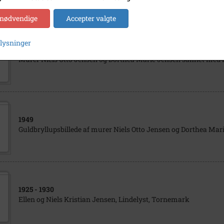
 nødvendige
Accepter valgte
plysninger
1940
- 1960
Murer Niels Otto Jensen og Dorthea Marie Jensen samlet med f
1949
Guldbryllupsbillede af murer Niels Otto Jensen og Dorthea Mari
1925
- 1930
Ellen og Niels Kristian Jensen, Lindelyst, Tornemark