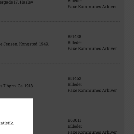
Billeder
ergade 17, Haslev
Faxe Kommunes Arkiver
B51438
Billeder
e Jensen, Kongsted. 1949.
Faxe Kommunes Arkiver
B51462
Billeder
7 børn. Ca. 1918.
Faxe Kommunes Arkiver
B63011
atistik.
Billeder
Faxe Kommunes Arkiver