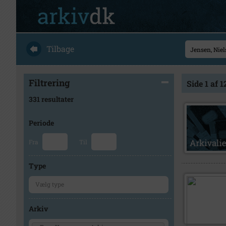
Tilbage
Filtrering
Side 1 af 1
331 resultater
Periode
Fra
Til
Type
Arkiv