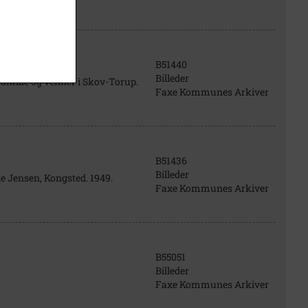
B51440
Billeder
amilie og venner i Skov-Torup.
Faxe Kommunes Arkiver
B51436
Billeder
e Jensen, Kongsted. 1949.
Faxe Kommunes Arkiver
B55051
Billeder
Faxe Kommunes Arkiver