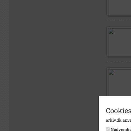
Cookies
arkiv.dk anve
Nødvendi