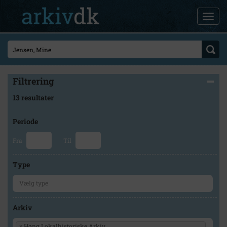
Filtrering
13 resultater
Periode
Fra
Til
Type
Arkiv
×
Høng Lokalhistoriske Arkiv