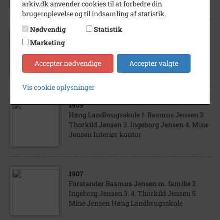
arkiv.dk anvender cookies til at forbedre din
brugeroplevelse og til indsamling af statistik.
Nødvendig
Statistik
1907
Marketing
1. Forstander Rasmus Jensen 2. Mine
Jensen 3. Thorkild Jensen 4. Ingeborg
Accepter nødvendige
Accepter valgte
Jensen Høng Landbrugsskole
Vis cookie oplysninger
1909
Høng Landbrugsskole 1. Rasmus Jensen 2.
Thorkild Jensen 3. Ingeborg Jensen 4. Mine
Jensen Interiør kontor
1907
Forstander Rasmus Jensen m. familie 2.
Ingeborg Jensen 3. 4. Thorkild Jensen 5.
Mine Jensen Høng Landbrugsskole