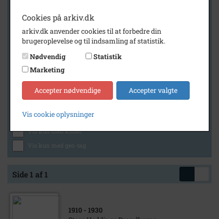
Cookies på arkiv.dk
arkiv.dk anvender cookies til at forbedre din
Geografi
brugeroplevelse og til indsamling af statistik.
Nødvendig
Statistik
Marketing
Generelt
Vis kun med billeder
Accepter nødvendige
Accepter valgte
Vis kun med filmklip
Vis cookie oplysninger
Vis kun med lydklip
Vis kun med kilder
Vis kun med geo-tag
Side 1 af 1
1910
- 1930