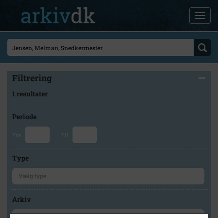
Filtrering
1 resultater
Periode
Fra
Til
Type
Arkiv
×
Stevns Lokalhistoriske Arkiv