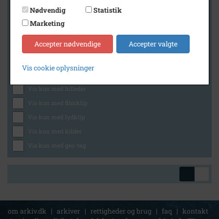
Nødvendig
Statistik
Marketing
Geografi
Accepter nødvendige
Accepter valgte
Vis cookie oplysninger
Generelt
Vis kun med billeder
Vis kun med filmklip
Vis kun med lydklip
Vis kun med kilder
Vis kun med geo-tag
om arkiv.dk
|
arkiver
|
rettigheder og brug
|
faq
|
kontakt