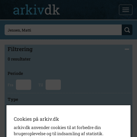
Filtrering
0 resultater
Periode
Fra
Til
Type
Cookies på arkiv.dk
Arkiv
arkiv.dk anvender cookies til at forbedre din
brugeroplevelse og til indsamling af statistik.
×
Holbæk-Arkiverne / Tølløse Lokalarkiv