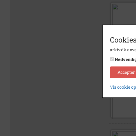
Cookies
arkiv.dk anve
Nødvendi
Accepter
Vis cookie o