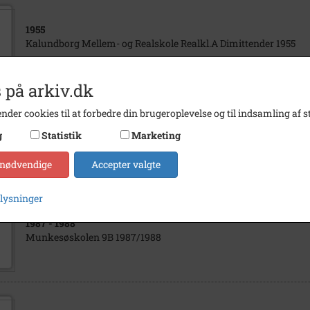
1955
Kalundborg Mellem- og Realskole Realkl.A Dimittender 1955
 på arkiv.dk
nder cookies til at forbedre din brugeroplevelse og til indsamling af st
1983
- 1984
g
Statistik
Marketing
Munkesøskolen 5B 1983/1984
 nødvendige
Accepter valgte
plysninger
1987
- 1988
Munkesøskolen 9B 1987/1988