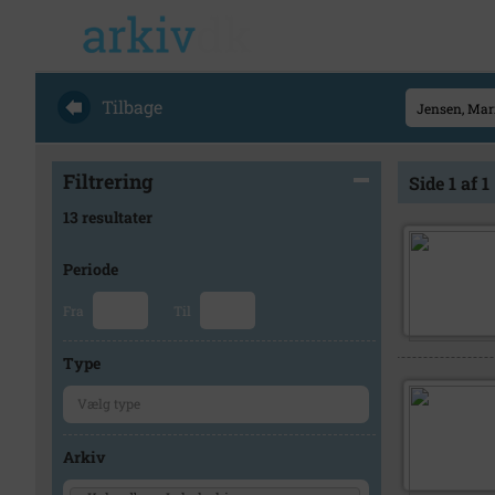
Tilbage
Filtrering
Side 1 af 1
13 resultater
Periode
Fra
Til
Type
Arkiv