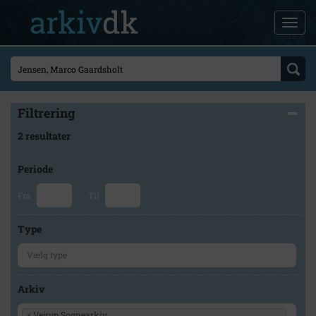
Filtrering
2 resultater
Periode
Fra
Til
Type
Arkiv
×
Vejrup Sognearkiv