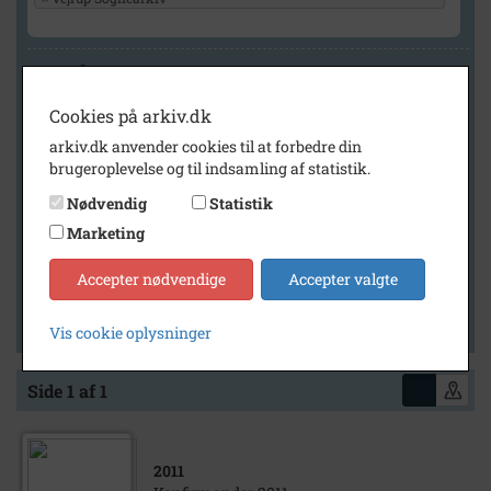
Geografi
Cookies på arkiv.dk
arkiv.dk anvender cookies til at forbedre din
Generelt
brugeroplevelse og til indsamling af statistik.
Vis kun med billeder
Nødvendig
Statistik
Vis kun med filmklip
Marketing
Vis kun med lydklip
Accepter nødvendige
Accepter valgte
Vis kun med kilder
Vis kun med geo-tag
Vis cookie oplysninger
Side 1 af 1
2011