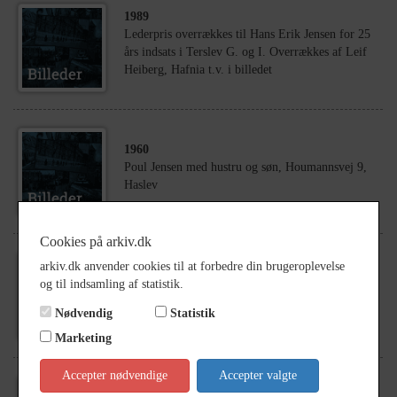
1989
Lederpris overrækkes til Hans Erik Jensen for 25
års indsats i Terslev G. og I. Overrækkes af Leif
Heiberg, Hafnia t.v. i billedet
1960
Poul Jensen med hustru og søn, Houmannsvej 9,
Haslev
Cookies på arkiv.dk
arkiv.dk anvender cookies til at forbedre din brugeroplevelse
1971
og til indsamling af statistik.
Leif Jensen, Bregentvedvej 16, Haslev
Nødvendig
Statistik
Marketing
Accepter nødvendige
Accepter valgte