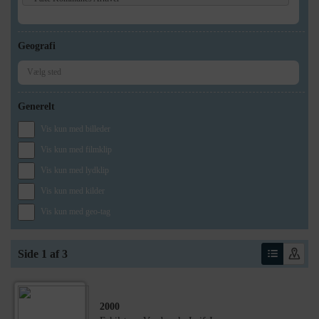
Geografi
Generelt
Vis kun med billeder
Vis kun med filmklip
Vis kun med lydklip
Vis kun med kilder
Vis kun med geo-tag
Side 1 af 3
2000