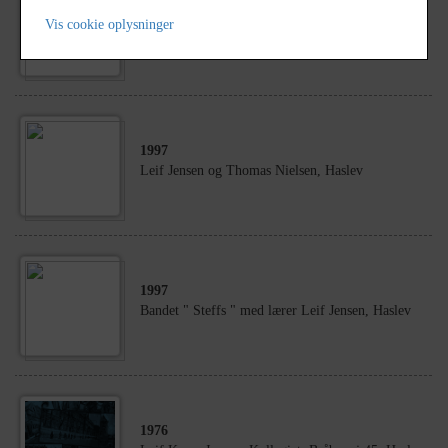
2000
Vis cookie oplysninger
Eskilstrup Vandværk, Rønnede
1997
Leif Jensen og Thomas Nielsen, Haslev
1997
Bandet " Steffs " med lærer Leif Jensen, Haslev
1976