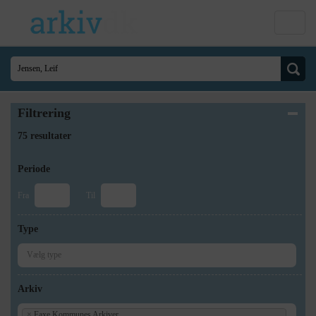
Filtrering
75 resultater
Periode
Fra
Til
Type
Arkiv
×
Faxe Kommunes Arkiver