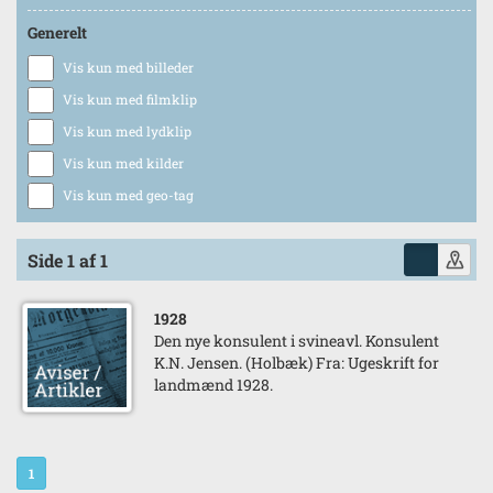
Generelt
Vis kun med billeder
Vis kun med filmklip
Vis kun med lydklip
Vis kun med kilder
Vis kun med geo-tag
Side 1 af 1
1928
Den nye konsulent i svineavl. Konsulent
K.N. Jensen. (Holbæk) Fra: Ugeskrift for
landmænd 1928.
1