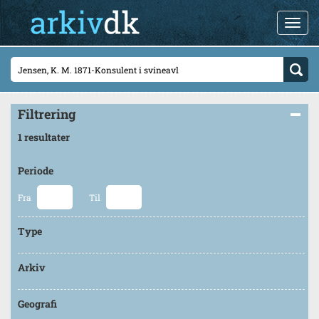
Filtrering
1 resultater
Periode
Fra
Til
Type
Arkiv
Geografi