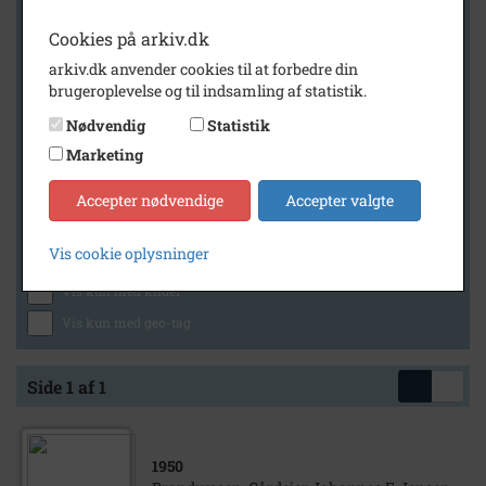
Cookies på arkiv.dk
arkiv.dk anvender cookies til at forbedre din
Geografi
brugeroplevelse og til indsamling af statistik.
Nødvendig
Statistik
Marketing
Generelt
Vis kun med billeder
Accepter nødvendige
Accepter valgte
Vis kun med filmklip
Vis cookie oplysninger
Vis kun med lydklip
Vis kun med kilder
Vis kun med geo-tag
Side 1 af 1
1950