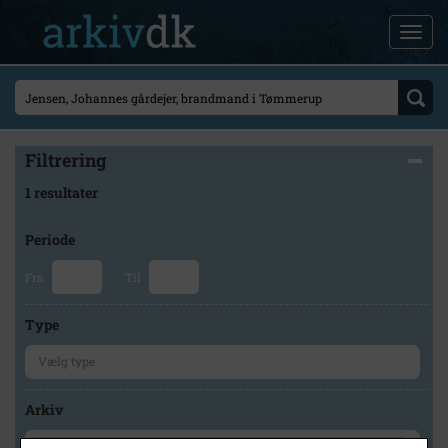
Filtrering
1 resultater
Periode
Fra
Til
Type
Arkiv
×
Tårnby Stads- og Lokalarkiv