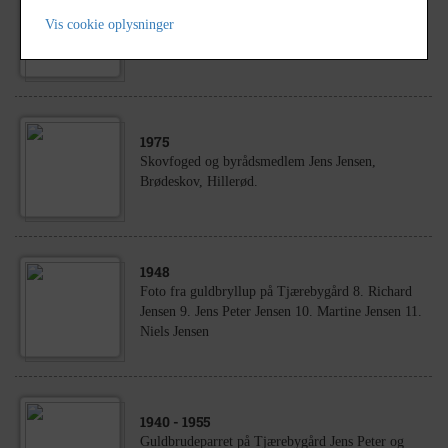
1883
Jens Olsen Jensen Brunholm som soldat han blev
Vis cookie oplysninger
kaldt Ole Jensen
1975
Skovfoged og byrådsmedlem Jens Jensen,
Brødeskov, Hillerød.
1948
Foto fra guldbryllup på Tjærebygård 8. Richard
Jensen 9. Jens Peter Jensen 10. Martine Jensen 11.
Niels Jensen
1940
- 1955
Guldbrudeparret på Tjærebygård Jens Peter og