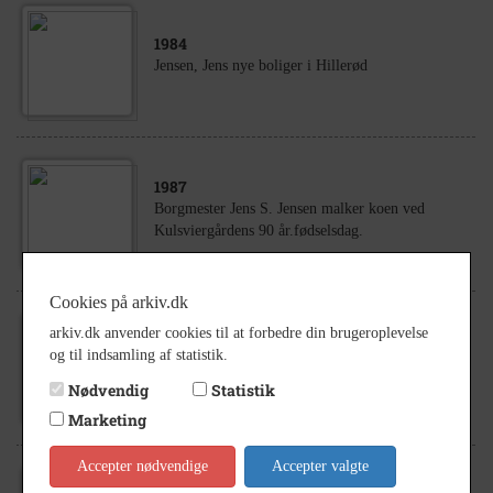
1984
Jensen, Jens nye boliger i Hillerød
1987
Borgmester Jens S. Jensen malker koen ved
Kulsviergårdens 90 år.fødselsdag.
Cookies på arkiv.dk
arkiv.dk anvender cookies til at forbedre din brugeroplevelse
1930
og til indsamling af statistik.
Helmuth Christiansen i gården hos Jens Jensen
Nødvendig
Statistik
Marketing
Accepter nødvendige
Accepter valgte