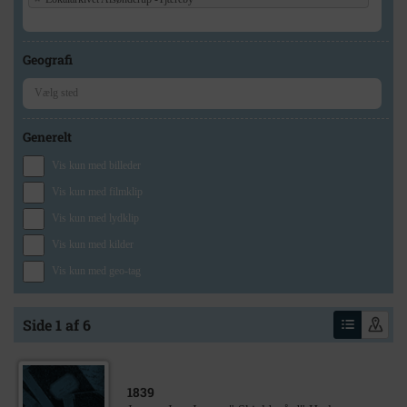
Geografi
Generelt
Vis kun med billeder
Vis kun med filmklip
Vis kun med lydklip
Vis kun med kilder
Vis kun med geo-tag
Side 1 af 6
1839