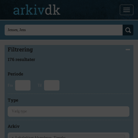
Filtrering
176 resultater
Periode
Fra
Til
Type
Arkiv
×
Lokalarkivet Alsønderup -Tjæreby