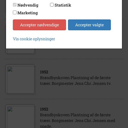
Bestyrelsesmøde i Tivoli. Jens Chr. Jensen
Nødvendig
Statistik
(borgmester)
Marketing
Accepter nødvendige
Accepter valgte
1952
Brøndbyskoven Plantning af de første
Vis cookie oplysninger
træer. Borgmester Jens Chr. Jensen taler.
1952
Brøndbyskoven Plantning af de første
træer. Borgmester Jens Chr. Jensen tv.
1952
Brøndbyskoven Plantning af de første
træer. Borgmester Jens Chr. Jensen med
spade.