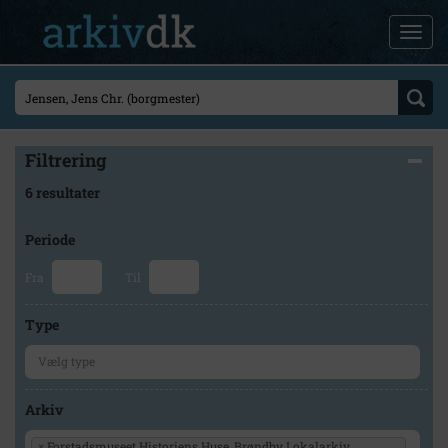
Filtrering
6 resultater
Periode
Fra
Til
Type
Arkiv
×
Forstadsmuseet Historiens Huse, Brøndby Lokalarkiv