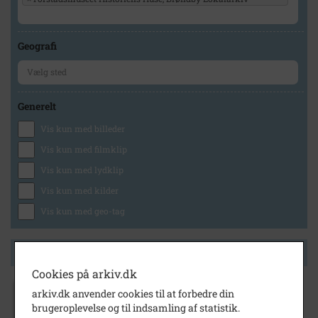
Geografi
Generelt
Vis kun med billeder
Vis kun med filmklip
Vis kun med lydklip
Vis kun med kilder
Vis kun med geo-tag
Side 1 af 1
Cookies på arkiv.dk
1954
arkiv.dk anvender cookies til at forbedre din
Brøndbyparken (Boligselskab)
brugeroplevelse og til indsamling af statistik.