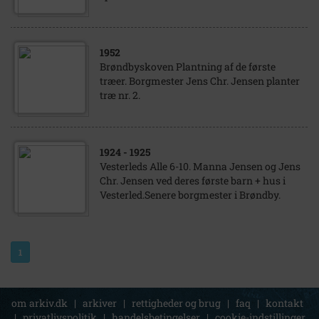
1952
Brøndbyskoven Plantning af de første
træer. Borgmester Jens Chr. Jensen planter
træ nr. 2.
1924
- 1925
Vesterleds Alle 6-10. Manna Jensen og Jens
Chr. Jensen ved deres første barn + hus i
Vesterled.Senere borgmester i Brøndby.
1
om arkiv.dk
|
arkiver
|
rettigheder og brug
|
faq
|
kontakt
|
privatlivspolitik
|
handelsbetingelser
|
cookie-indstillinger