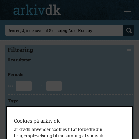
Filtrering
0 resultater
Periode
Fra
Til
Type
Cookies på arkiv.dk
Arkiv
arkiv.dk anvender cookies til at forbedre din
brugeroplevelse og til indsamling af statistik.
×
Svinninge Lokalhistoriske Arkiv