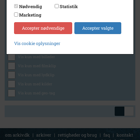
Nødvendig
Statistik
Marketing
Geografi
Accepter nødvendige
Accepter valgte
Vis cookie oplysninger
Generelt
Vis kun med billeder
Vis kun med filmklip
Vis kun med lydklip
Vis kun med kilder
Vis kun med geo-tag
om arkiv.dk
|
arkiver
|
rettigheder og brug
|
faq
|
kontakt