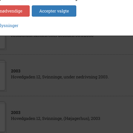
 nødvendige
Accepter valgte
plysninger
2008
Restaurant Kernen efter branden 30.5.2008
2003
Hovedgaden 12, Svinninge, under nedrivning 2003.
2003
Hovedgaden 12, Svinninge, (Højagerhus), 2003