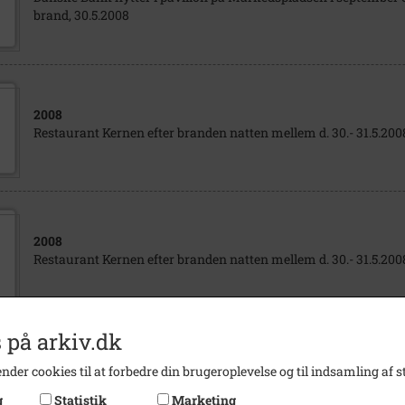
brand, 30.5.2008
2008
Restaurant Kernen efter branden natten mellem d. 30.- 31.5.200
2008
Restaurant Kernen efter branden natten mellem d. 30.- 31.5.200
 på arkiv.dk
2008
nder cookies til at forbedre din brugeroplevelse og til indsamling af st
Restaurant Kernen efter branden natten mellem d. 30.- 31.5.200
g
Statistik
Marketing