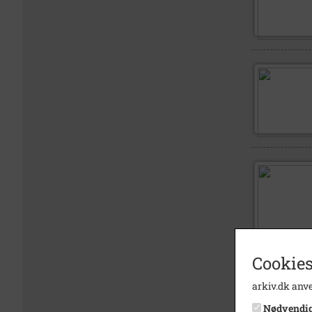
Cookies
arkiv.dk anve
Nødvendi