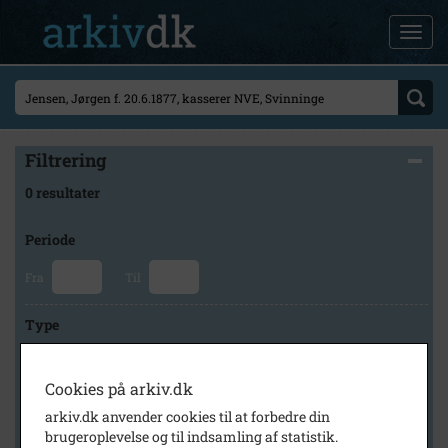
Filtrering
0 resultater
Periode
Fra
Til
Type
Cookies på arkiv.dk
Arkiv
arkiv.dk anvender cookies til at forbedre din
brugeroplevelse og til indsamling af statistik.
×
Svinninge Lokalhistoriske Arkiv