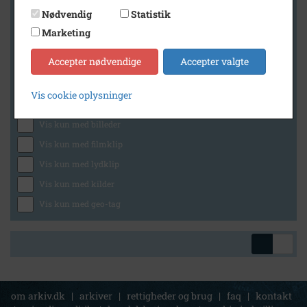
Nødvendig
Statistik
Marketing
Geografi
Accepter nødvendige
Accepter valgte
Vis cookie oplysninger
Generelt
Vis kun med billeder
Vis kun med filmklip
Vis kun med lydklip
Vis kun med kilder
Vis kun med geo-tag
om arkiv.dk
|
arkiver
|
rettigheder og brug
|
faq
|
kontakt