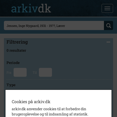
Filtrering
0 resultater
Periode
Fra
Til
Type
Cookies på arkiv.dk
Arkiv
arkiv.dk anvender cookies til at forbedre din
brugeroplevelse og til indsamling af statistik.
×
Holbæk Stadsarkiv