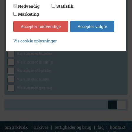
Nødvendig
Statistik
Marketing
Geografi
Accepter nødvendige
Accepter valgte
Vis cookie oplysninger
Generelt
Vis kun med billeder
Vis kun med filmklip
Vis kun med lydklip
Vis kun med kilder
Vis kun med geo-tag
om arkiv.dk
|
arkiver
|
rettigheder og brug
|
faq
|
kontakt