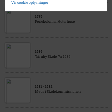
Vis cookie oplysninger
1979
Feriekolonien Østerhuse
1936
Tårnby Skole, 7a 1936
1981
- 1982
Møde i Skolekommissionen