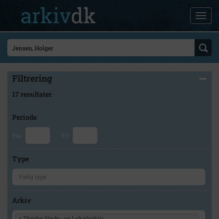
Filtrering
17 resultater
Periode
Fra
Til
Type
Arkiv
×
Tårnby Stads- og Lokalarkiv