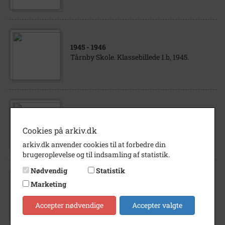
1945
- 1946
Tårnby Skole. Klassebillede 1.b, 1945.
1920
Kastrupfiskere i Broforeningen
Cookies på arkiv.dk
arkiv.dk anvender cookies til at forbedre din
brugeroplevelse og til indsamling af statistik.
Nødvendig
Statistik
1957
- 1958
Marketing
Korsvejens Skole, klassebillede IV c, 1957-
58.
Accepter nødvendige
Accepter valgte