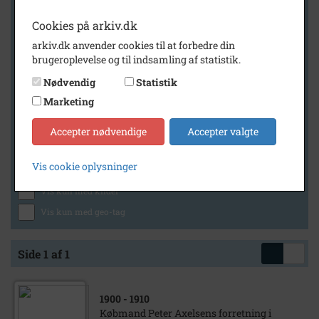
Cookies på arkiv.dk
arkiv.dk anvender cookies til at forbedre din
Geografi
brugeroplevelse og til indsamling af statistik.
Nødvendig
Statistik
Marketing
Generelt
Vis kun med billeder
Accepter nødvendige
Accepter valgte
Vis kun med filmklip
Vis cookie oplysninger
Vis kun med lydklip
Vis kun med kilder
Vis kun med geo-tag
Side 1 af 1
1900
- 1910
Købmand Peter Axelsens forretning i