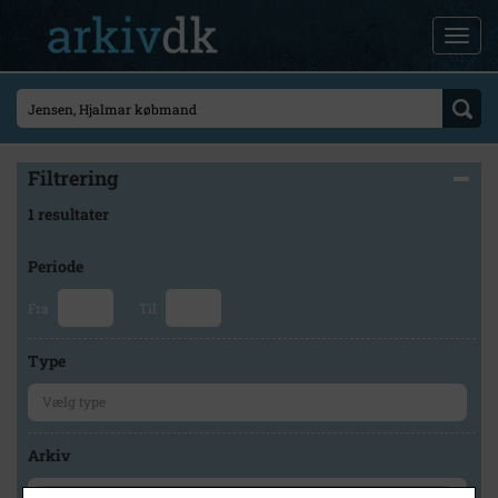
Filtrering
1 resultater
Periode
Fra
Til
Type
Arkiv
×
Slagelse Stads- og Lokalarkiv